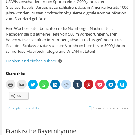
US Wissenschaftler finden Spuren eines 2000 Jahre alten
Glasfaserkabels. Daraus ist zu schließen, dass in Amerika bereits 1000
Jahre vor den Russen hochtechnologisierte digitale Kommunikation
zum Standard gehörte.
Eine Woche später berichteten die Nürnberger Nachrichten:
Nachdem sie bis auf eine Tiefe von 500 m vorgedrungen waren,
haben Wissenschaftler in Nürnberg absolut nichts gefunden. Dies
lässt den Schluss zu, dass unsere Vorfahren bereits vor 5000 Jahren
schnurlose Mobiltechnologie und W-LAN nutzten!
Franken sind einfach subber!
😉
Share this:
K
K
K
K
K
K
K
K
K
K
K
l
l
l
l
l
l
l
l
l
l
l
i
i
i
i
i
i
i
i
i
i
i
c
c
c
c
c
c
c
c
c
c
c
Mehr
k
k
k
k
k
k
k
k
k
k
k
e
,
,
e
,
,
,
,
,
e
e
n
u
u
n
u
u
u
u
u
n
n
17. September 2012
Kommentar verfassen
z
m
m
,
m
m
m
m
m
,
,
u
d
ü
u
a
a
a
a
a
u
u
m
i
b
m
u
u
u
u
u
m
m
A
e
e
a
f
f
f
f
f
a
i
u
s
r
u
L
R
T
P
P
u
n
s
e
T
f
i
e
u
i
o
f
S
Fränkische Bayernhymne
d
i
w
W
n
d
m
n
c
T
k
r
n
i
h
k
d
b
t
k
e
y