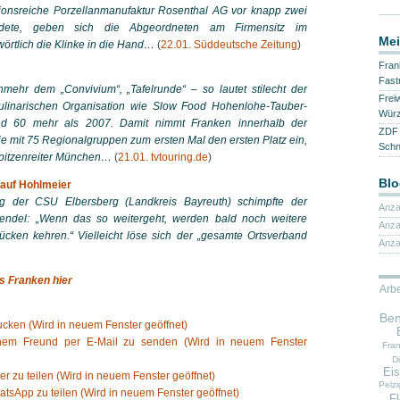
ditionsreiche Porzellanmanufaktur Rosenthal AG vor knapp zwei
dete, geben sich die Abgeordneten am Firmensitz im
Mei
wörtlich die Klinke in die Hand…
(
22.01. Süddeutsche Zeitung
)
Fran
Fast
mehr dem „Convivium“, „Tafelrunde“ – so lautet stilecht der
Frei
r kulinarischen Organisation wie Slow Food Hohenlohe-Tauber-
Würz
nd 60 mehr als 2007. Damit nimmt Franken innerhalb der
ZDF 
e mit 75 Regionalgruppen zum ersten Mal den ersten Platz ein,
Sch
pitzenreiter München…
(
21.01. tvtouring.de
)
Blo
 auf Hohlmeier
g der CSU Elbersberg (Landkreis Bayreuth) schimpfte der
Anza
rendel: „Wenn das so weitergeht, werden bald noch weitere
Anza
ücken kehren.“ Vielleicht löse sich der „gesamte Ortsverband
Anza
s Franken hier
Arbe
Ben
cken (Wird in neuem Fenster geöffnet)
inem Freund per E-Mail zu senden (Wird in neuem Fenster
Fra
Di
Eis
ter zu teilen (Wird in neuem Fenster geöffnet)
Pelzi
atsApp zu teilen (Wird in neuem Fenster geöffnet)
F