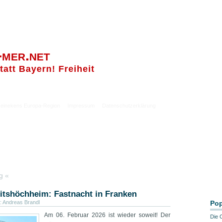
-mer.net
tatt Bayern! Freiheit
einekens Europa-Region
Impressum
Datenschutzerklärung
g «
eitshöchheim: Fastnacht in Franken
:
Andreas Brandl
Pop
Am 06. Februar 2026 ist wieder soweit! Der
Die 