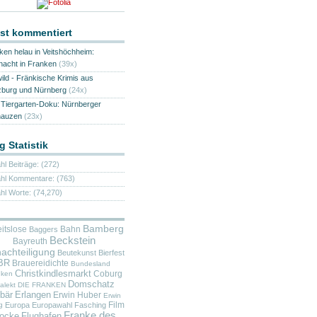
st kommentiert
ken helau in Veitshöchheim:
nacht in Franken
(39x)
wild - Fränkische Krimis aus
burg und Nürnberg
(24x)
Tiergarten-Doku: Nürnberger
nauzen
(23x)
g Statistik
hl Beiträge: (272)
hl Kommentare: (763)
hl Worte: (74,270)
Bamberg
itslose
Bahn
Baggers
Beckstein
Bayreuth
achteiligung
Beutekunst
Bierfest
BR
Brauereidichte
Bundesland
Christkindlesmarkt
Coburg
nken
Domschatz
alekt
DIE FRANKEN
bär
Erlangen
Erwin Huber
Erwin
Film
g
Europa
Europawahl
Fasching
Franke des
locke
Flughafen