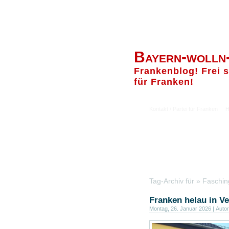
Bayern-wolln
Frankenblog! Frei s
für Franken!
Kontakt / Partei für Franken
H
Tag-Archiv für » Faschin
Franken helau in V
Montag, 26. Januar 2026 | Autor