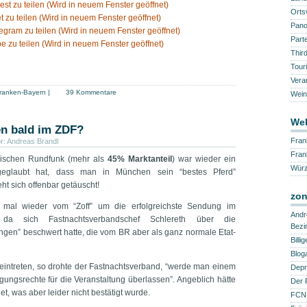
rest zu teilen (Wird in neuem Fenster geöffnet)
Orts
t zu teilen (Wird in neuem Fenster geöffnet)
Pano
legram zu teilen (Wird in neuem Fenster geöffnet)
Part
e zu teilen (Wird in neuem Fenster geöffnet)
Thir
Tour
Vera
ranken-Bayern
|
39 Kommentare
Wein
Web
en bald im ZDF?
Fran
r:
Andreas Brandl
Fra
rischen Rundfunk (mehr als
45% Marktanteil
) war wieder ein
Würz
geglaubt hat, dass man in München sein “bestes Pferd”
ht sich offenbar getäuscht!
zon
mal wieder vom “Zoff” um die erfolgreichste Sendung im
Andr
 da sich Fastnachtsverbandschef Schlereth über die
Bezi
gen” beschwert hatte, die vom BR aber als ganz normale Etat-
Billi
Blog
 eintreten, so drohte der Fastnachtsverband, “werde man einem
Depr
ungsrechte für die Veranstaltung überlassen”. Angeblich hätte
Der 
, was aber leider nicht bestätigt wurde.
FCN-