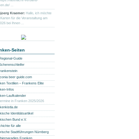
https://fastnacht-verband-
en.de/ ...
joerg Kraemer:
Hallo, ich möchte
 Karten für die Veranstaltung am
026 bei Ihnen ...
nken-Seiten
Regional-Guide
Scherenschleifer
frankenstein
conia beer guide.com
ken Textilien – Frankens Elite
ken-Infos
ken-Laufkalender
termine in Franken 2025/2026
kenkistla.de
ische Identitätsartikel
kischen Bund e.V.
ichte für alle
orische Stadtführungen Nürnberg
bierparadies Franken