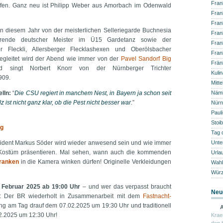
Fran
ürfen. Ganz neu ist Philipp Weber aus Amorbach im Odenwald
Fran
Fran
 diesem Jahr von der meisterlichen Selleriegarde Buchnesia
Fran
erende deutscher Meister im Ü15 Gardetanz sowie der
Fran
r Fleckli, Allersberger Flecklashexen und Oberölsbacher
Fran
egleitet wird der Abend wie immer von der
Pavel Sandorf Big
Frän
ed singt Norbert Knorr von der Nürnberger Trichter
Kuli
909.
Mitte
lln:
“
Die CSU regiert in manchem Nest, in Bayern ja schon seit
Näm
z ist nicht ganz klar, ob die Pest nicht besser war.
”
Nürn
Paul
Stoib
rg
Tag 
sident Markus Söder wird wieder anwesend sein und wie immer
Unte
 Kostüm präsentieren. Mal sehen, wann auch die kommenden
Urla
Franken
in die Kamera winken dürfen! Originelle Verkleidungen
Wahl
Würz
. Februar 2025 ab 19:00 Uhr
– und wer das verpasst braucht
Neu
: Der BR wiederholt in Zusammenarbeit mit dem
Fastnacht-
g am Tag drauf dem 07.02.2025 um 19:30 Uhr und traditionell
A
2.2025 um 12:30 Uhr!
Krae