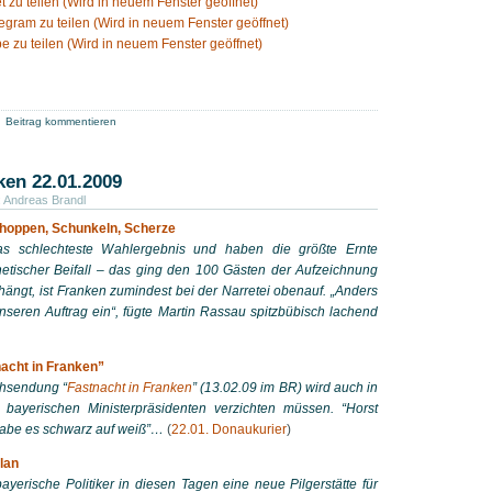
t zu teilen (Wird in neuem Fenster geöffnet)
legram zu teilen (Wird in neuem Fenster geöffnet)
e zu teilen (Wird in neuem Fenster geöffnet)
Beitrag kommentieren
ken 22.01.2009
:
Andreas Brandl
hoppen, Schunkeln, Scherze
as schlechteste Wahlergebnis und haben die größte Ernte
enetischer Beifall – das ging den 100 Gästen der Aufzeichnung
ehängt, ist Franken zumindest bei der Narretei obenauf. „Anders
 unseren Auftrag ein“, fügte Martin Rassau spitzbübisch lachend
acht in Franken”
ehsendung “
Fastnacht in Franken
” (13.02.09 im BR) wird auch in
 bayerischen Ministerpräsidenten verzichten müssen. “Horst
habe es schwarz auf weiß”…
(
22.01. Donaukurier
)
llan
bayerische Politiker in diesen Tagen eine neue Pilgerstätte für