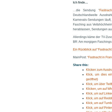
Ich finde…
…die Sendung “
Fastnac
Deutschlandweite Ausstra
Karnevals-Sendungen läuft, 
Fasching aus Veitshöchheim
herablassen, Sendungen au
Allerdings käme der TV-Zus
BR: Am morgigen Faschings-D
Ein Rückblick auf “Fastnacht
MainPost:
“Fastnacht in Fra
Share this:
Klicken zum Ausdru
Klick, um dies e
geöffnet)
Klick, um über Twit
Klicken, um auf Wh
Klick, um auf Linke
Klick, um auf Reddi
Klick, um auf Tumbl
Klick, um auf Pinte