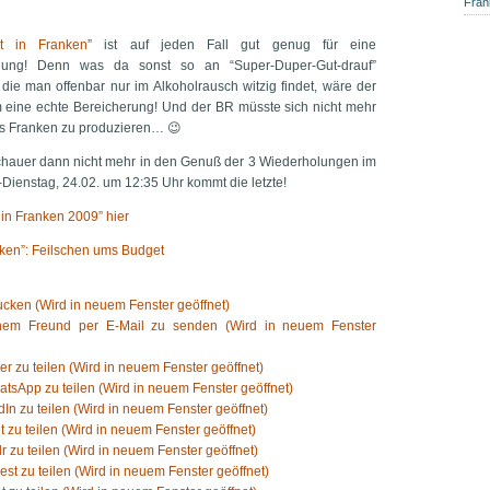
Frän
ht in Franken
” ist auf jeden Fall gut genug für eine
hlung! Denn was da sonst so an “Super-Duper-Gut-drauf”
die man offenbar nur im Alkoholrausch witzig findet, wäre der
 eine echte Bereicherung! Und der BR müsste sich nicht mehr
s Franken zu produzieren… 😉
chauer dann nicht mehr in den Genuß der 3 Wiederholungen im
ienstag, 24.02. um 12:35 Uhr kommt die letzte!
 in Franken 2009” hier
nken”: Feilschen ums Budget
cken (Wird in neuem Fenster geöffnet)
inem Freund per E-Mail zu senden (Wird in neuem Fenster
ter zu teilen (Wird in neuem Fenster geöffnet)
atsApp zu teilen (Wird in neuem Fenster geöffnet)
dIn zu teilen (Wird in neuem Fenster geöffnet)
t zu teilen (Wird in neuem Fenster geöffnet)
r zu teilen (Wird in neuem Fenster geöffnet)
rest zu teilen (Wird in neuem Fenster geöffnet)