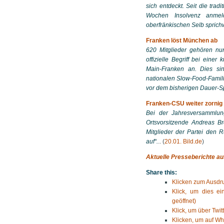
sich entdeckt. Seit die tra
Wochen Insolvenz anmel
oberfränkischen Selb sprich
Franken löst München ab
620 Mitglieder gehören nun
offizielle Begriff bei eine
Main-Franken an. Dies si
nationalen Slow-Food-Famili
vor dem bisherigen Dauer-S
Franken-CSU weiter zornig
Bei der Jahresversammlun
Ortsvorsitzende Andreas B
Mitglieder der Partei den R
auf“.
.. (
20.01. Bild.de
)
Aktuelle Presseberichte au
Share this:
Klicken zum Ausdru
Klick, um dies e
geöffnet)
Klick, um über Twit
Klicken, um auf Wh