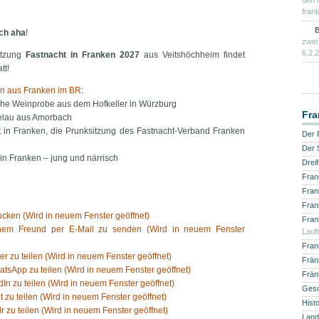
den 
frank
B
ch aha
!
zwei
6.2.2
itzung
Fastnacht in Franken 2027
aus Veitshöchheim findet
tt!
n aus Franken im BR
:
che Weinprobe aus dem Hofkeller in Würzburg
Fra
elau aus Amorbach
t in Franken, die Prunksitzung des Fastnacht-Verband Franken
Der 
Der 
in Franken – jung und närrisch
Drei
Fran
Fran
Fran
cken (Wird in neuem Fenster geöffnet)
Fran
inem Freund per E-Mail zu senden (Wird in neuem Fenster
Lauf
Fran
ter zu teilen (Wird in neuem Fenster geöffnet)
Fränk
atsApp zu teilen (Wird in neuem Fenster geöffnet)
Frän
dIn zu teilen (Wird in neuem Fenster geöffnet)
Gesch
t zu teilen (Wird in neuem Fenster geöffnet)
Hist
r zu teilen (Wird in neuem Fenster geöffnet)
Land