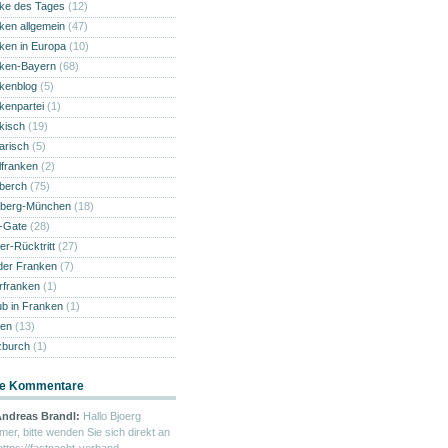
ke des Tages
(12)
ken allgemein
(47)
ken in Europa
(10)
ken-Bayern
(68)
kenblog
(5)
kenpartei
(1)
kisch
(19)
narisch
(5)
lfranken
(2)
berch
(75)
berg-München
(18)
i-Gate
(28)
er-Rücktritt
(27)
der Franken
(7)
rfranken
(1)
ub in Franken
(1)
en
(13)
burch
(1)
e Kommentare
ndreas Brandl:
Hallo Bjoerg
mer, bitte wenden Sie sich direkt an