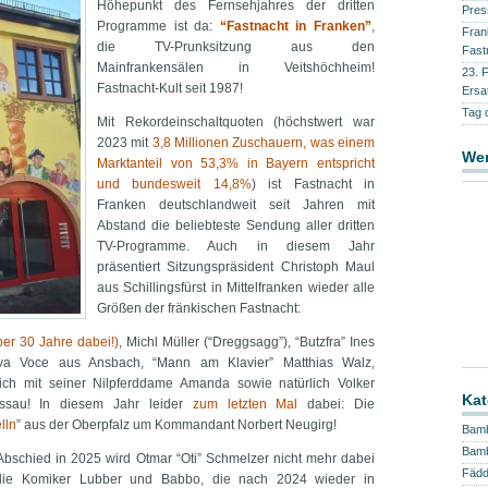
Höhepunkt des Fernsehjahres der dritten
Pres
Programme ist da:
“Fastnacht in Franken”
,
Fran
die TV-Prunksitzung aus den
Fast
Mainfrankensälen in Veitshöchheim!
23. 
Fastnacht-Kult seit 1987!
Ersa
Tag 
Mit Rekordeinschaltquoten (höchstwert war
2023 mit
3,8 Millionen Zuschauern, was einem
We
Marktanteil von 53,3% in Bayern entspricht
und bundesweit 14,8%
) ist Fastnacht in
Franken deutschlandweit seit Jahren mit
Abstand die beliebteste Sendung aller dritten
TV-Programme. Auch in diesem Jahr
präsentiert Sitzungspräsident Christoph Maul
aus Schillingsfürst in Mittelfranken wieder alle
Größen der fränkischen Fastnacht:
er 30 Jahre dabei!)
, Michl Müller (“Dreggsagg”), “Butzfra” Ines
Viva Voce aus Ansbach, “Mann am Klavier” Matthias Walz,
ch mit seiner Nilpferddame Amanda sowie natürlich Volker
Kat
ssau! In diesem Jahr leider
zum letzten Mal
dabei: Die
lln
” aus der Oberpfalz um Kommandant Norbert Neugirg!
Bam
Bamb
schied in 2025 wird Otmar “Oti” Schmelzer nicht mehr dabei
Fäd
die Komiker Lubber und Babbo, die nach 2024 wieder in