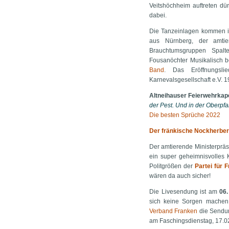
Veitshöchheim auftreten d
dabei.
Die Tanzeinlagen kommen in
aus Nürnberg, der amti
Brauchtumsgruppen Spalte
Fousanöchter Musikalisch b
Band
. Das Eröffnungsli
Karnevalsgesellschaft e.V. 1
Altneihauser Feierwehrkape
der Pest. Und in der Oberpfal
Die besten Sprüche 2022
Der fränkische Nockherbe
Der amtierende Ministerprä
ein super geheimnisvolles
Politgrößen der
Partei für 
wären da auch sicher!
Die Livesendung ist am
06
sich keine Sorgen machen
Verband Franken
die Sendun
am Faschingsdienstag, 17.0