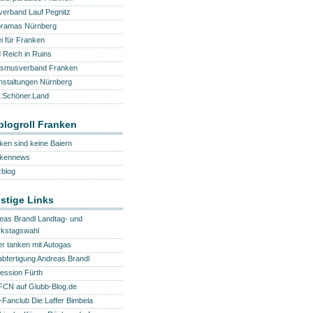
verband Lauf Pegnitz
ramas Nürnberg
ei für Franken
d Reich in Ruins
ismusverband Franken
nstaltungen Nürnberg
.Schöner.Land
logroll Franken
ken sind keine Baiern
nkennews
blog
stige Links
eas Brandl Landtag- und
rkstagswahl
ger tanken mit Autogas
abfertigung Andreas Brandl
ession Fürth
FCN auf Glubb-Blog.de
Fanclub Die Laffer Bimbela