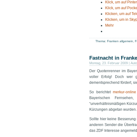
Klick, um auf Pinte
Klick, um auf Pocke
Klicken, um auf Te
Klicken, um in Skyp
Mehr
Thema:
Franken allgemein
,
F
Fastnacht in Frank
Montag, 23. Februar 2009 | Auto
Der Quotenrenner im Baye
voller Erfolg! Doch wer 
dementsprechend fördert, sie
So berichtet
merkur-online
Bayerischen Fernsehen,
“unverhältnismäßigen Kürzun
Kürzungen abgetan wurden.
Sollte hier keine Besserung
anderen Sender die Übertrag
das ZDF Interesse angemeldet