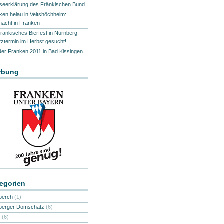
seerklärung des Fränkischen Bund
ken helau in Veitshöchheim:
nacht in Franken
Fränkisches Bierfest in Nürnberg:
tztermin im Herbst gesucht!
der Franken 2011 in Bad Kissingen
rbung
egorien
berch
(1)
erger Domschatz
(6)
d
(6)