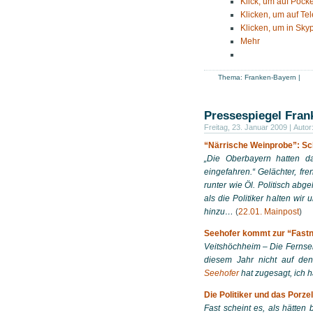
Klick, um auf Pocke
Klicken, um auf Te
Klicken, um in Skyp
Mehr
Thema:
Franken-Bayern
|
Pressespiegel Fran
Freitag, 23. Januar 2009 | Autor
“Närrische Weinprobe”: Sc
„Die Oberbayern hatten d
eingefahren.“ Gelächter, fr
runter wie Öl. Politisch abg
als die Politiker halten wir
hinzu…
(
22.01. Mainpost
)
Seehofer kommt zur “Fastn
Veitshöchheim – Die Ferns
diesem Jahr nicht auf den
Seehofer
hat zugesagt, ich 
Die Politiker und das Porze
Fast scheint es, als hätten 