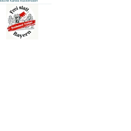
kische Kärwa Rückersdorf