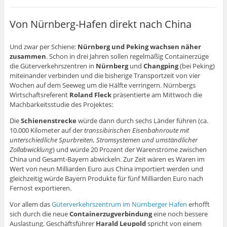
Von Nürnberg-Hafen direkt nach China
Und zwar per Schiene:
Nürnberg und Peking wachsen näher
zusammen
. Schon in drei Jahren sollen regelmäßig Containerzüge
die Güterverkehrszentren in
Nürnberg
und
Changping
(bei Peking)
miteinander verbinden und die bisherige Transportzeit von vier
Wochen auf dem Seeweg um die Hälfte verringern. Nürnbergs
Wirtschaftsreferent
Roland Fleck
präsentierte am Mittwoch die
Machbarkeitsstudie des Projektes:
Die
Schienenstrecke
würde dann durch sechs Länder führen (ca.
10.000 Kilometer auf der
transsibirischen Eisenbahnroute mit
unterschiedliche Spurbreiten, Stromsystemen und umständlicher
Zollabwicklung
) und würde 20 Prozent der Warenströme zwischen
China und Gesamt-Bayern abwickeln. Zur Zeit wären es Waren im
Wert von neun Milliarden Euro aus China importiert werden und
gleichzeitig würde Bayern Produkte für fünf Milliarden Euro nach
Fernost exportieren.
Vor allem das
Güterverkehrszentrum im Nürnberger Hafen
erhofft
sich durch die neue
Containerzugverbindung
eine noch bessere
Auslastung. Geschäftsführer
Harald Leupold
spricht von einem