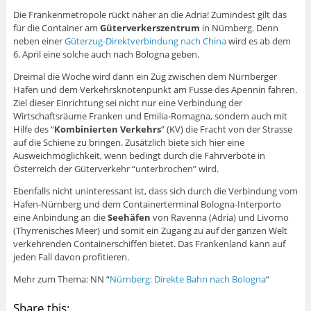
Die Frankenmetropole rückt näher an die Adria! Zumindest gilt das
für die Container am
Güterverkerszentrum
in Nürnberg. Denn
neben einer
Güterzug-Direktverbindung nach China
wird es ab dem
6. April eine solche auch nach Bologna geben.
Dreimal die Woche wird dann ein Zug zwischen dem Nürnberger
Hafen und dem Verkehrsknotenpunkt am Fusse des Apennin fahren.
Ziel dieser Einrichtung sei nicht nur eine Verbindung der
Wirtschaftsräume Franken und Emilia-Romagna, sondern auch mit
Hilfe des “
Kombinierten Verkehrs
” (KV) die Fracht von der Strasse
auf die Schiene zu bringen. Zusätzlich biete sich hier eine
Ausweichmöglichkeit, wenn bedingt durch die Fahrverbote in
Österreich der Güterverkehr “unterbrochen” wird.
Ebenfalls nicht uninteressant ist, dass sich durch die Verbindung vom
Hafen-Nürnberg und dem Containerterminal Bologna-Interporto
eine Anbindung an die
Seehäfen
von Ravenna (Adria) und Livorno
(Thyrrenisches Meer) und somit ein Zugang zu auf der ganzen Welt
verkehrenden Containerschiffen bietet. Das Frankenland kann auf
jeden Fall davon profitieren.
Mehr zum Thema: NN “
Nürnberg: Direkte Bahn nach Bologna
“
Share this: