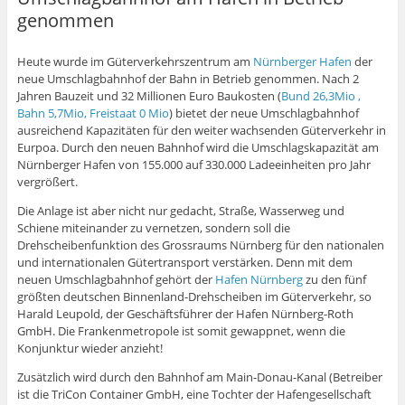
genommen
Heute wurde im Güterverkehrszentrum am
Nürnberger Hafen
der
neue Umschlagbahnhof der Bahn in Betrieb genommen. Nach 2
Jahren Bauzeit und 32 Millionen Euro Baukosten (
Bund 26,3Mio ,
Bahn 5,7Mio, Freistaat 0 Mio
) bietet der neue Umschlagbahnhof
ausreichend Kapazitäten für den weiter wachsenden Güterverkehr in
Eurpoa. Durch den neuen Bahnhof wird die Umschlagskapazität am
Nürnberger Hafen von 155.000 auf 330.000 Ladeeinheiten pro Jahr
vergrößert.
Die Anlage ist aber nicht nur gedacht, Straße, Wasserweg und
Schiene miteinander zu vernetzen, sondern soll die
Drehscheibenfunktion des Grossraums Nürnberg für den nationalen
und internationalen Gütertransport verstärken. Denn mit dem
neuen Umschlagbahnhof gehört der
Hafen Nürnberg
zu den fünf
größten deutschen Binnenland-Drehscheiben im Güterverkehr, so
Harald Leupold, der Geschäftsführer der Hafen Nürnberg-Roth
GmbH. Die Frankenmetropole ist somit gewappnet, wenn die
Konjunktur wieder anzieht!
Zusätzlich wird durch den Bahnhof am Main-Donau-Kanal (Betreiber
ist die TriCon Container GmbH, eine Tochter der Hafengesellschaft