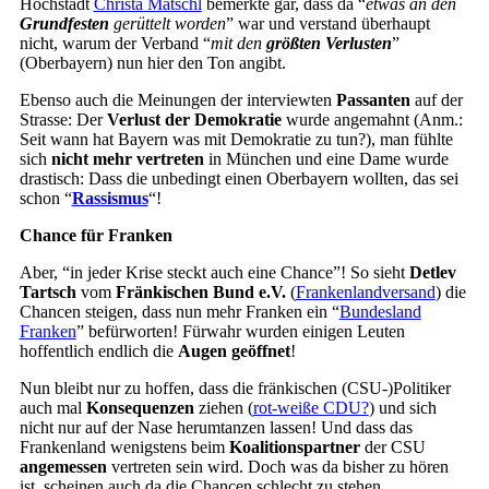
Höchstadt
Christa Matschl
bemerkte gar, dass da “
etwas an den
Grundfesten
gerüttelt worden
” war und verstand überhaupt
nicht, warum der Verband “
mit den
größten Verlusten
”
(Oberbayern) nun hier den Ton angibt.
Ebenso auch die Meinungen der interviewten
Passanten
auf der
Strasse: Der
Verlust der Demokratie
wurde angemahnt (Anm.:
Seit wann hat Bayern was mit Demokratie zu tun?), man fühlte
sich
nicht mehr vertreten
in München und eine Dame wurde
drastisch: Dass die unbedingt einen Oberbayern wollten, das sei
schon “
Rassismus
“!
Chance für Franken
Aber, “in jeder Krise steckt auch eine Chance”! So sieht
Detlev
Tartsch
vom
Fränkischen Bund e.V.
(
Frankenlandversand
) die
Chancen steigen, dass nun mehr Franken ein “
Bundesland
Franken
” befürworten! Fürwahr wurden einigen Leuten
hoffentlich endlich die
Augen geöffnet
!
Nun bleibt nur zu hoffen, dass die fränkischen (CSU-)Politiker
auch mal
Konsequenzen
ziehen (
rot-weiße CDU?
) und sich
nicht nur auf der Nase herumtanzen lassen! Und dass das
Frankenland wenigstens beim
Koalitionspartner
der CSU
angemessen
vertreten sein wird. Doch was da bisher zu hören
ist, scheinen auch da die Chancen schlecht zu stehen…