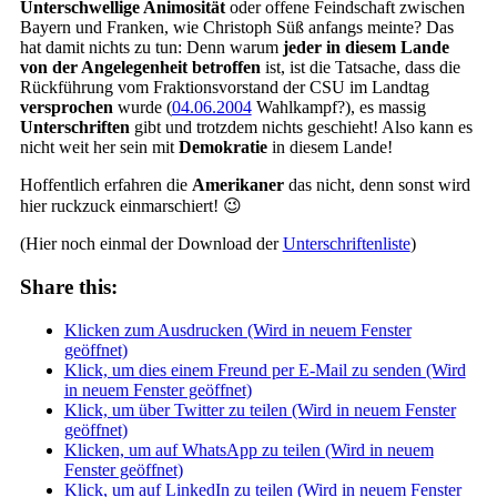
Unterschwellige Animosität
oder offene Feindschaft zwischen
Bayern und Franken, wie Christoph Süß anfangs meinte? Das
hat damit nichts zu tun: Denn warum
jeder in diesem Lande
von der Angelegenheit betroffen
ist, ist die Tatsache, dass die
Rückführung vom Fraktionsvorstand der CSU im Landtag
versprochen
wurde (
04.06.2004
Wahlkampf?), es massig
Unterschriften
gibt und trotzdem nichts geschieht! Also kann es
nicht weit her sein mit
Demokratie
in diesem Lande!
Hoffentlich erfahren die
Amerikaner
das nicht, denn sonst wird
hier ruckzuck einmarschiert! 😉
(Hier noch einmal der Download der
Unterschriftenliste
)
Share this:
Klicken zum Ausdrucken (Wird in neuem Fenster
geöffnet)
Klick, um dies einem Freund per E-Mail zu senden (Wird
in neuem Fenster geöffnet)
Klick, um über Twitter zu teilen (Wird in neuem Fenster
geöffnet)
Klicken, um auf WhatsApp zu teilen (Wird in neuem
Fenster geöffnet)
Klick, um auf LinkedIn zu teilen (Wird in neuem Fenster