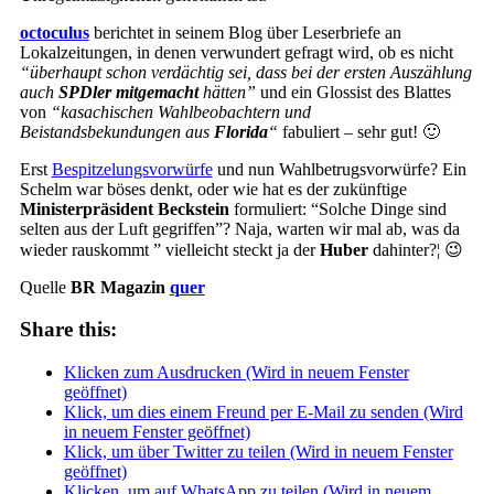
octoculus
berichtet in seinem Blog über Leserbriefe an
Lokalzeitungen, in denen verwundert gefragt wird, ob es nicht
“überhaupt schon verdächtig sei, dass bei der ersten Auszählung
auch
SPDler mitgemacht
hätten”
und ein Glossist des Blattes
von
“kasachischen Wahlbeobachtern und
Beistandsbekundungen aus
Florida
“
fabuliert – sehr gut! 🙂
Erst
Bespitzelungsvorwürfe
und nun Wahlbetrugsvorwürfe? Ein
Schelm war böses denkt, oder wie hat es der zukünftige
Ministerpräsident Beckstein
formuliert: “Solche Dinge sind
selten aus der Luft gegriffen”? Naja, warten wir mal ab, was da
wieder rauskommt ” vielleicht steckt ja der
Huber
dahinter?¦ 😉
Quelle
BR Magazin
q
uer
Share this:
Klicken zum Ausdrucken (Wird in neuem Fenster
geöffnet)
Klick, um dies einem Freund per E-Mail zu senden (Wird
in neuem Fenster geöffnet)
Klick, um über Twitter zu teilen (Wird in neuem Fenster
geöffnet)
Klicken, um auf WhatsApp zu teilen (Wird in neuem