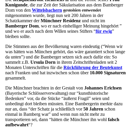
Kunigunde
, die zur Zeit der Säkularisation aus dem Bamberger
Dom von den
Wittelsbachern
gestohlen
entwendet
mitgenommen wurde, liegt nun seit 200 Jahren in der
Schatzkammer der
Münchner Residenz
und nicht im
Bamberger Dom
, wo er nach einhelliger Meinung hingehört ”
und wo er auch nach dem Willen seines Stifters “
für ewig
”
bleiben sollte.
Die Stimmen aus der Bevölkerung waren eindeutig (“Wenn wir
was hätten was München gehört, das wäre garantiert schon lange
da unten”) und die Bamberger setzen sich auch dafür ein: So
sammelt z.B.
Ursula Dorn
in ihrem Zeitschriftenladen seit 2
Monaten Unterschriften für die
Rückführung der Beutekunst
nach Franken und hat inzwischen schon über
10.000 Signaturen
gesammelt.
Die Münchner brachten in der Gestalt von
Johannes Erichsen
(Bayerische Schlösserverwaltung) nur “kunsthistorische
Bedenken” vor, da die Stücke “äußerst Fragil” seien und
unbedingt dort bleiben müssten. Eine Bambergerin merkte dazu
nur an, dass “der Schatz ja schließlich vor
50 Jahren
schon
einmal in Bamberg war” und wenn nun nicht mehr zu
transportieren sei, dann “hätten die Münchner ihn wohl
falsch
aufbewahrt
“?