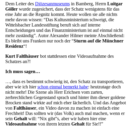
Dem Leiter des
Diözesanmuseums
in Bamberg, Herrn
Luitgar
Göller
wurde zugesichert, dass der Schatz wenigstens für das
eine Jahr an die Regnitz kommt. Heute wollen sie alle nichts
mehr davon wissen: “Das Kultusministerium schweigt, die
Wittelsbacher Landesstiftung beruft sich auf interne
Entscheidungen und das Finanzministerium ist auf einmal nicht
mehr zuständig”. Autor Alexander Hilmer meinte Abschließend:
Es bleibt uns Franken nur noch der “
Sturm auf die Münchner
Residenz
“!
Kurt Faltlhäuser
bot stattdessen eine Videoaufnahme des
Schatzes an?!
Ich muss sagen…
…, dass es bestimmt schwierig ist, den Schatz zu transportieren,
aber wie ich hier
schon einmal bemerkt habe
: heutzutage doch
nicht mehr! Die Szene als Herr Erichsen vom zarten,
zerbrechlichen Gegenstand sprach und hinter ihm dieser goldene
Brocken stand wirkte auf mich eher lächerlich. Und das Angebot
von
Faltlhäuser
, ein Video davon zu machen ist einfach eine
Frechheit! Das sollten wir (das Volk) auch mal machen, wenn er
sein
Gehalt
will: “Nix gibt”s, aber wir haben hier eine
Videoaufnahme
von ihrem letzten
Gehalt
für Sie!!”