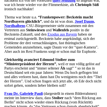
nachdem ich von der vorletzten
quer-Sendung
so angetan war,
war ich heute wieder vor der Flimmerkiste, als
Christoph Süß
ironisch nachhakte!
Thema war heute u.a.
“Frankenpower: Beckstein macht
Nordbayern glücklich”
, und da ist was dran.
Josef Daum,
Nordhalbens
CSU-Bürgermeister sieht zusammen mit den
Vertretern aus
Steinwiesen
und
Wallenfels
positiv in die
Beckstein-Zukunft, und den
Exodus aus Bayern
haben sie
erstmal zurückgestellt. Beckstein habe angekündigt, sich der
Probleme der drei vernachlässigten, fast thüringischen
Gemeinden anzunehmen, sagte Daum vor der “quer-Kamera”.
Aber auch im Rest Frankens sorgt er schon mal für Euphorie.
Gleichzeitig avanciert Edmund Stoiber zum
“Ministerpräsident der Herzen”
, weil er nun völlig gelöst auf
Partys erscheint und “immer seltener
Äh
sagt” ” so ist das in
Deutschland seit ein paar Jahren: Wenn Du hoch geflogen bist
und alles verloren hast, dann hast Du wenigstens noch den “Titel
der Herzen”. Und schon fragen sich jetzt alle, ob Ede doch nicht
sofort gehen, sondern lieber bleiben soll?
Frau Dr. Gabriele Pauli
(dargestellt in einem Bilderrahmen)
meinte im Interview dazu, dass
Stoiber
nach “dem Rückzug aus
Berlin” nicht schon wieder einen Rückzug (vom Rücktritt)
machen könnte, da “das Vertrauen schon damals abgebröckelt”