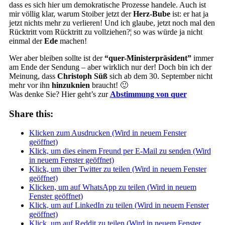
dass es sich hier um demokratische Prozesse handele. Auch ist
mir völlig klar, warum Stoiber jetzt der
Herz-Bube
ist: er hat ja
jetzt nichts mehr zu verlieren! Und ich glaube, jetzt noch mal den
Rücktritt vom Rücktritt zu vollziehen?¦ so was würde ja nicht
einmal der
Ede
machen!
Wer aber bleiben sollte ist der
“quer-Ministerpräsident”
immer
am Ende der Sendung – aber wirklich nur der! Doch bin ich der
Meinung, dass
Christoph Süß
sich ab dem 30. September nicht
mehr vor ihn
hinzuknien
braucht! 🙂
Was denke Sie? Hier geht’s zur
Abstimmung von quer
Share this:
Klicken zum Ausdrucken (Wird in neuem Fenster
geöffnet)
Klick, um dies einem Freund per E-Mail zu senden (Wird
in neuem Fenster geöffnet)
Klick, um über Twitter zu teilen (Wird in neuem Fenster
geöffnet)
Klicken, um auf WhatsApp zu teilen (Wird in neuem
Fenster geöffnet)
Klick, um auf LinkedIn zu teilen (Wird in neuem Fenster
geöffnet)
Klick, um auf Reddit zu teilen (Wird in neuem Fenster