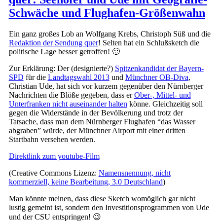
Schwäche und Flughafen-Größenwahn
Ein ganz großes Lob an Wolfgang Krebs, Christoph Süß und die
Redaktion der Sendung quer
! Selten hat ein Schlußsketch die
politische Lage besser getroffen! 🙂
Zur Erklärung: Der (designierte?)
Spitzenkandidat der Bayern-
SPD
für die
Landtagswahl 2013
und
Münchner OB-Diva
,
Christian Ude, hat sich vor kurzem gegenüber den Nürnberger
Nachrichten die Blöße gegeben, dass er
Ober-, Mittel- und
Unterfranken nicht auseinander halten
könne. Gleichzeitig soll
gegen die Widerstände in der Bevölkerung und trotz der
Tatsache, dass man dem Nürnberger Flughafen “das Wasser
abgraben” würde, der Münchner Airport mit einer dritten
Startbahn versehen werden.
Direktlink zum youtube-Film
(Creative Commons Lizenz:
Namensnennung, nicht
kommerziell, keine Bearbeitung, 3.0 Deutschland
)
Man könnte meinen, dass diese Sketch womöglich gar nicht
lustig gemeint ist, sondern den Investitionsprogrammen von Ude
und der CSU entspringen! 😉