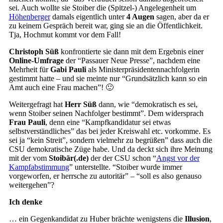
sei. Auch wollte sie Stoiber die (Spitzel-) Angelegenheit um
Höhenberger
damals eigentlich unter
4 Augen
sagen, aber da er
zu keinem Gespräch bereit war, ging sie an die Öffentlichkeit.
Tja, Hochmut kommt vor dem Fall!
Christoph Süß
konfrontierte sie dann mit dem Ergebnis einer
Online-Umfrage
der “Passauer Neue Presse”, nachdem eine
Mehrheit für
Gabi Pauli
als Ministerpräsidentennachfolgerin
gestimmt hatte – und sie meinte nur “Grundsätzlich kann so ein
Amt auch eine Frau machen”! 🙂
Weitergefragt hat
Herr Süß
dann, wie “demokratisch es sei,
wenn Stoiber seinen Nachfolger bestimmt”. Dem widersprach
Frau Pauli
, denn eine “Kampfkandidatur sei etwas
selbstverständliches” das bei jeder Kreiswahl etc. vorkomme. Es
sei ja “kein Streit”, sondern vielmehr zu begrüßen” dass auch die
CSU demokratische Züge habe. Und da deckt sich ihre Meinung
mit der vom
Stoibär(.de)
der der CSU schon “
Angst vor der
Kampfabstimmung
” unterstellte. “Stoiber wurde immer
vorgeworfen, er herrsche zu autoritär” – “soll es also genauso
weitergehen”?
Ich denke
… ein Gegenkandidat zu Huber brächte wenigstens die
Illusion
,