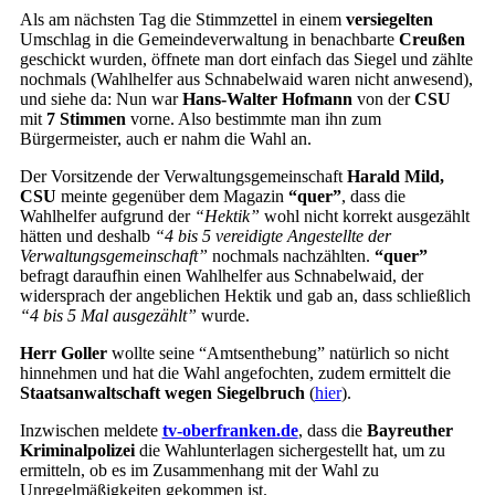
Als am nächsten Tag die Stimmzettel in einem
versiegelten
Umschlag in die Gemeindeverwaltung in benachbarte
Creußen
geschickt wurden, öffnete man dort einfach das Siegel und zählte
nochmals (Wahlhelfer aus Schnabelwaid waren nicht anwesend),
und siehe da: Nun war
Hans-Walter Hofmann
von der
CSU
mit
7 Stimmen
vorne. Also bestimmte man ihn zum
Bürgermeister, auch er nahm die Wahl an.
Der Vorsitzende der Verwaltungsgemeinschaft
Harald Mild,
CSU
meinte gegenüber dem Magazin
“quer”
, dass die
Wahlhelfer aufgrund der
“Hektik”
wohl nicht korrekt ausgezählt
hätten und deshalb
“4 bis 5 vereidigte Angestellte der
Verwaltungsgemeinschaft”
nochmals nachzählten.
“quer”
befragt daraufhin einen Wahlhelfer aus Schnabelwaid, der
widersprach der angeblichen Hektik und gab an, dass schließlich
“4 bis 5 Mal ausgezählt”
wurde.
Herr Goller
wollte seine “Amtsenthebung” natürlich so nicht
hinnehmen und hat die Wahl angefochten, zudem ermittelt die
Staatsanwaltschaft wegen Siegelbruch
(
hier
).
Inzwischen meldete
tv-oberfranken.de
, dass die
Bayreuther
Kriminalpolizei
die Wahlunterlagen sichergestellt hat, um zu
ermitteln, ob es im Zusammenhang mit der Wahl zu
Unregelmäßigkeiten gekommen ist.