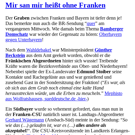
Mir san mir heißt ohne Franken
Der
Graben
zwischen Franken und Bayern ist tiefer denn je!
Das bemerkte nun auch die BR-Sendung “
quer
” am
vergangenen Mittwoch. Wie damals beim Thema
Bamberger
Domschatz
war wieder der Gegensatz zu hören:
Oberbayern
gegen Unterbayern
!
Nach dem
Wahldebakel
war Ministerpräsident
Günther
Beckstein
aus dem Amt geekelt worden, obwohl er die
Fränkischen Abgeordneten
hinter sich wusste! Treibende
Kräfte waren die Bezirksverbände aus Ober- und Niederbayern!
Nebenbei spielte der Ex-Landesvater
Edmund Stoiber
seine
Kontakte und Rachegelüste aus und war genießend und
zusehend Gast in der Sondersitzung der Fraktion! (“
Es war, als
ob sich aus dem Grab noch einmal eine kalte Hand
herausstrecken würde, um die Erben zu meucheln.
”
Mephisto
aus Wolfratshausen, sueddeutsche.de -hier-
)
Ein
Südbayer
wurde so vehement gefordert, dass man nun in
der
Franken-CSU
natürlich sauer ist. Landtags-Abgeordneter
Gerhard Wägemann
(Ansbach-Süd) meinte in der Sendung: “
So
wie das (…) gelaufen ist, war es (…)
alles andere als
akzeptabel!
“. Die CSU-Kreisvorsitzende im Landkreis Erlangen-