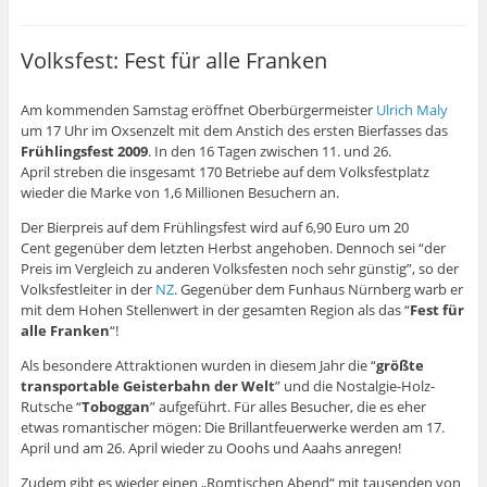
Volksfest: Fest für alle Franken
Am kommenden Samstag eröffnet Oberbürgermeister
Ulrich Maly
um 17 Uhr im Oxsenzelt mit dem Anstich des ersten Bierfasses das
Frühlingsfest 2009
. In den 16 Tagen zwischen 11. und 26.
April streben die insgesamt 170 Betriebe auf dem Volksfestplatz
wieder die Marke von 1,6 Millionen Besuchern an.
Der Bierpreis auf dem Frühlingsfest wird auf 6,90 Euro um 20
Cent gegenüber dem letzten Herbst angehoben. Dennoch sei “der
Preis im Vergleich zu anderen Volksfesten noch sehr günstig”, so der
Volksfestleiter in der
NZ
. Gegenüber dem Funhaus Nürnberg warb er
mit dem Hohen Stellenwert in der gesamten Region als das “
Fest für
alle Franken
“!
Als besondere Attraktionen wurden in diesem Jahr die “
größte
transportable Geisterbahn der Welt
” und die Nostalgie-Holz-
Rutsche “
Toboggan
” aufgeführt. Für alles Besucher, die es eher
etwas romantischer mögen: Die Brillantfeuerwerke werden am 17.
April und am 26. April wieder zu Ooohs und Aaahs anregen!
Zudem gibt es wieder einen „Romtischen Abend“ mit tausenden von