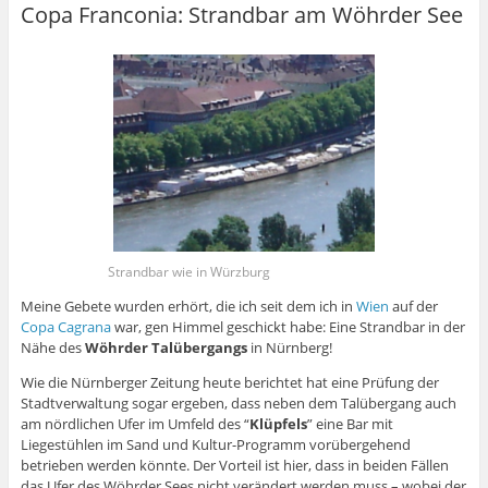
Copa Franconia: Strandbar am Wöhrder See
Strandbar wie in Würzburg
Meine Gebete wurden erhört, die ich seit dem ich in
Wien
auf der
Copa Cagrana
war, gen Himmel geschickt habe: Eine Strandbar in der
Nähe des
Wöhrder Talübergangs
in Nürnberg!
Wie die Nürnberger Zeitung heute berichtet hat eine Prüfung der
Stadtverwaltung sogar ergeben, dass neben dem Talübergang auch
am nördlichen Ufer im Umfeld des “
Klüpfels
” eine Bar mit
Liegestühlen im Sand und Kultur-Programm vorübergehend
betrieben werden könnte. Der Vorteil ist hier, dass in beiden Fällen
das Ufer des Wöhrder Sees nicht verändert werden muss – wobei der