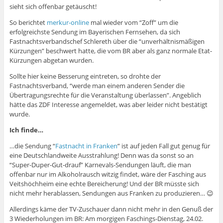
sieht sich offenbar getäuscht!
So berichtet
merkur-online
mal wieder vom “Zoff” um die
erfolgreichste Sendung im Bayerischen Fernsehen, da sich
Fastnachtsverbandschef Schlereth über die “unverhältnismäßigen
Kürzungen” beschwert hatte, die vom BR aber als ganz normale Etat-
Kürzungen abgetan wurden.
Sollte hier keine Besserung eintreten, so drohte der
Fastnachtsverband, “werde man einem anderen Sender die
Übertragungsrechte für die Veranstaltung überlassen”. Angeblich
hätte das ZDF Interesse angemeldet, was aber leider nicht bestätigt
wurde.
Ich finde…
…die Sendung “
Fastnacht in Franken
” ist auf jeden Fall gut genug für
eine Deutschlandweite Ausstrahlung! Denn was da sonst so an
“Super-Duper-Gut-drauf” Karnevals-Sendungen läuft, die man
offenbar nur im Alkoholrausch witzig findet, wäre der Fasching aus
Veitshöchheim eine echte Bereicherung! Und der BR müsste sich
nicht mehr herablassen, Sendungen aus Franken zu produzieren… 😉
Allerdings käme der TV-Zuschauer dann nicht mehr in den Genuß der
3 Wiederholungen im BR: Am morgigen Faschings-Dienstag, 24.02.