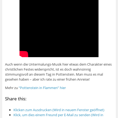
Auch wenn die Untermalungs-Musik hier etwas dem Charakter eines
christlichen Festes widerspricht, ist es doch wahnsinnig
stimmungsvoll an diesem Tag in Pottenstein. Man muss es mal
gesehen haben – aber ich rate zu einer frühen Anreise!
Mehr zu
“Pottenstein in Flammen” hier
Share this:
Klicken zum Ausdrucken (Wird in neuem Fenster geöffnet)
Klick, um dies einem Freund per E-Mail zu senden (Wird in