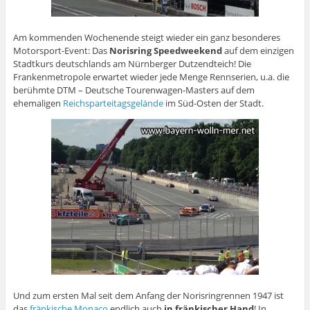
Am kommenden Wochenende steigt wieder ein ganz besonderes
Motorsport-Event: Das
Norisring Speedweekend
auf dem einzigen
Stadtkurs deutschlands am Nürnberger Dutzendteich! Die
Frankenmetropole erwartet wieder jede Menge Rennserien, u.a. die
berühmte DTM – Deutsche Tourenwagen-Masters auf dem
ehemaligen
Reichsparteitagsgelände
im Süd-Osten der Stadt.
Und zum ersten Mal seit dem Anfang der Norisringrennen 1947 ist
das
fränkische Monaco
endlich auch
in fränkischer Hand
! In