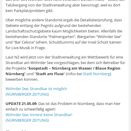
Talübergang von der Stadtverwaltung aber bevorzugt, weil es dort
kein Parkplatzproblem gibt.
Über mögliche andere Standorte ergab die Detailüberprüfung, dass
Gebiete entlang der Pegnitz aufgrund der bestehenden
Landschaftsschutzgebiete kaum Möglichkeiten bieten. Allenfalls die
bestehenden Standorte “Palmengarten”, Biergarten “Wöhrder See”
und “Bar Celona” (ehem. Schuldtumrm) auf der Insel Schütt kämen
für Live-Musik in Frage.
Laut NZ wird jetzt von der Stadtverwaltung ein Wettbewerb für eine
Strandbar am Wöhrder See vorgeschlagen, bei dem sich Betreiber für
die Projekte “
koopstadt – Nürnberg am Wasser / Blaue Region
Nürnberg
” und “
Stadt am Fluss
” (Infos bei
Stadt Nürnberg
)
bewerben können.
Wöhrder See: Strandbar ist möglich
(NÜRNBERGER ZEITUNG)
UPDATE 21.05.09:
Das ist das Problem in Nürnberg, dass man hier
einfach zu schwerfällig agiert:
Wöhrder See: Vorerst keine Strandbar!
(NÜRNBERGER ZEITUNG)