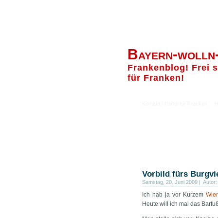
Bayern-wolln
Frankenblog! Frei s
für Franken!
Kontakt / Partei für Franken
H
Vorbild fürs Burgvi
Samstag, 20. Juni 2009 | Autor:
Ich hab ja vor Kurzem
Wie
Heute will ich mal das Barfu