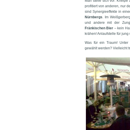
Man stelle sich vor: Kneip
profitiert von anderen, nur 
sind Synergieeffekte in ei
Nürnbergs
. Im Weißgerberg
und andere mit der Zung
Fränkischen Bier
– kein Ha
krähen! Anlaufstelle für jung 
Was für ein Traum! Unter
gewählt werden? Vielleicht tr