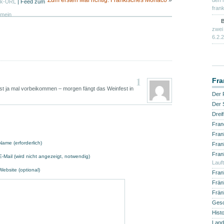
Zum ersten Mal richtig: Fränkisches Monaco
»
den 
ck-URL
|
Feed zum
frank
emein
B
zwei
6.2.2
1
Fra
t ja mal vorbeikommen – morgen fängt das Weinfest in
Der 
Der 
Drei
Fran
Fran
Name (erforderlich)
Fran
Fran
E-Mail (wird nicht angezeigt, notwendig)
Lauf
Website (optional)
Fran
Fränk
Frän
Gesch
Hist
Land