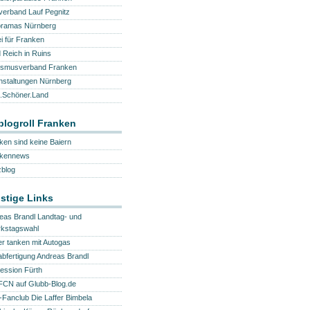
verband Lauf Pegnitz
ramas Nürnberg
ei für Franken
d Reich in Ruins
ismusverband Franken
nstaltungen Nürnberg
.Schöner.Land
logroll Franken
ken sind keine Baiern
nkennews
blog
stige Links
eas Brandl Landtag- und
rkstagswahl
ger tanken mit Autogas
abfertigung Andreas Brandl
ession Fürth
FCN auf Glubb-Blog.de
Fanclub Die Laffer Bimbela