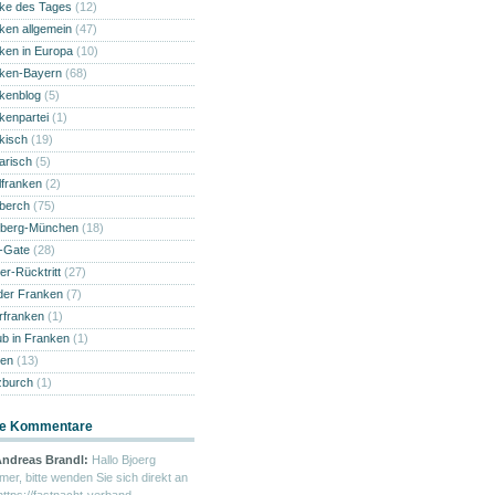
ke des Tages
(12)
ken allgemein
(47)
ken in Europa
(10)
ken-Bayern
(68)
kenblog
(5)
kenpartei
(1)
kisch
(19)
narisch
(5)
lfranken
(2)
berch
(75)
berg-München
(18)
i-Gate
(28)
er-Rücktritt
(27)
der Franken
(7)
rfranken
(1)
ub in Franken
(1)
en
(13)
burch
(1)
e Kommentare
ndreas Brandl:
Hallo Bjoerg
mer, bitte wenden Sie sich direkt an