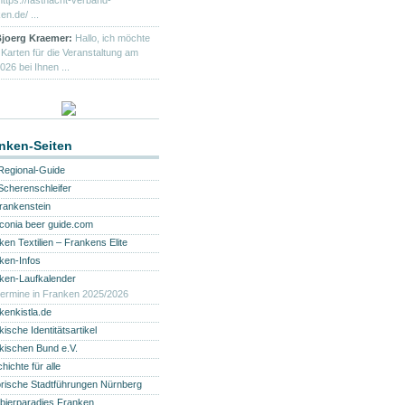
https://fastnacht-verband-
en.de/ ...
joerg Kraemer:
Hallo, ich möchte
 Karten für die Veranstaltung am
026 bei Ihnen ...
nken-Seiten
Regional-Guide
Scherenschleifer
frankenstein
conia beer guide.com
ken Textilien – Frankens Elite
ken-Infos
ken-Laufkalender
termine in Franken 2025/2026
kenkistla.de
ische Identitätsartikel
kischen Bund e.V.
ichte für alle
orische Stadtführungen Nürnberg
bierparadies Franken