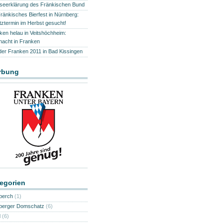
seerklärung des Fränkischen Bund
Fränkisches Bierfest in Nürnberg:
tztermin im Herbst gesucht!
ken helau in Veitshöchheim:
nacht in Franken
der Franken 2011 in Bad Kissingen
rbung
egorien
berch
(1)
erger Domschatz
(6)
d
(6)