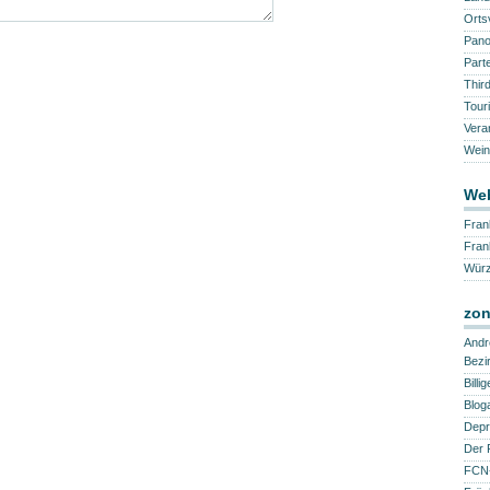
Orts
Pano
Part
Thir
Tour
Vera
Wein
Web
Fran
Fra
Würz
zon
Andr
Bezi
Billi
Blog
Depr
Der 
FCN-