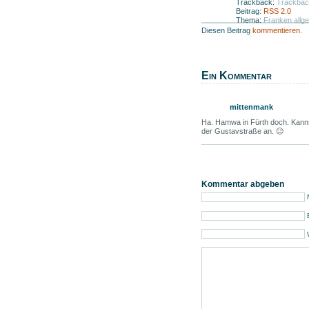
Trackback:
Trackba
Beitrag:
RSS 2.0
Thema:
Franken allg
Diesen Beitrag
kommentieren.
Ein Kommentar
mittenmank
Ha. Hamwa in Fürth doch. Kanns
der Gustavstraße an. 😉
Kommentar abgeben