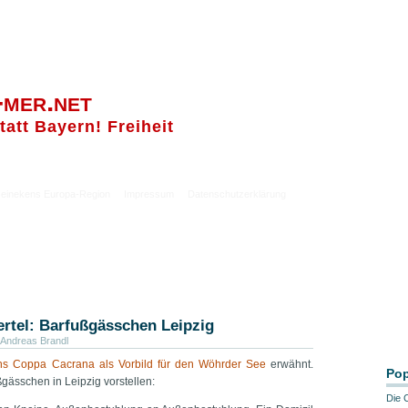
-mer.net
tatt Bayern! Freiheit
einekens Europa-Region
Impressum
Datenschutzerklärung
ertel: Barfußgässchen Leipzig
Andreas Brandl
ns Coppa Cacrana als Vorbild für den Wöhrder See
erwähnt.
Pop
ßgässchen in Leipzig vorstellen:
Die 