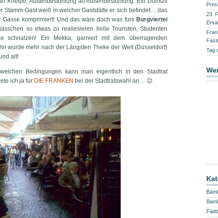
e an Kneipe, Außenbestuhlung an Außenbestuhlung. Ein Domizil
Pres
der Stamm-Gast weiß in welcher Gaststätte er sich befindet… das
23. 
ner Gasse komprimiert! Und das wäre doch was fürs
Burgviertel
Ersa
ässchen so etwas zu realiesieren ließe Touristen, Studenten
Fran
e schnalzen! Ein Mekka, garniert mit dem überragenden
Fast
hn würde mehr nach der Längsten Theke der Welt (Düsseldorf)
Tag 
und alt!
We
 welchen Bedingungen kann man eigentlich in den Stadtrat
ete ich ja für
DIE FRANKEN
bei der Stadtratswahl an… 😉
Kat
Bam
Bamb
Fäd