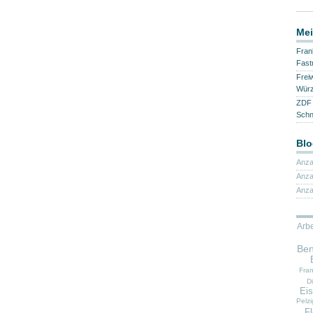
Mei
Fran
Fast
Frei
Würz
ZDF 
Sch
Blo
Anza
Anza
Anza
Arbe
Ben
Fra
Di
Eis
Pelzi
F