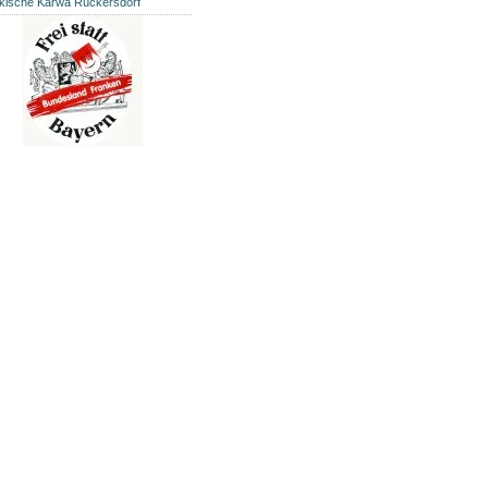
kische Kärwa Rückersdorf