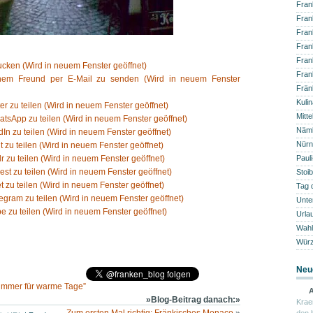
Fran
Fran
Fran
Fran
Fran
cken (Wird in neuem Fenster geöffnet)
Fran
inem Freund per E-Mail zu senden (Wird in neuem Fenster
Frän
Kuli
ter zu teilen (Wird in neuem Fenster geöffnet)
Mitte
atsApp zu teilen (Wird in neuem Fenster geöffnet)
Näm
dIn zu teilen (Wird in neuem Fenster geöffnet)
Nürn
t zu teilen (Wird in neuem Fenster geöffnet)
r zu teilen (Wird in neuem Fenster geöffnet)
Paul
rest zu teilen (Wird in neuem Fenster geöffnet)
Stoib
t zu teilen (Wird in neuem Fenster geöffnet)
Tag 
legram zu teilen (Wird in neuem Fenster geöffnet)
Unte
e zu teilen (Wird in neuem Fenster geöffnet)
Urla
Wahl
Würz
Neu
zimmer für warme Tage”
A
»Blog-Beitrag danach:»
Krae