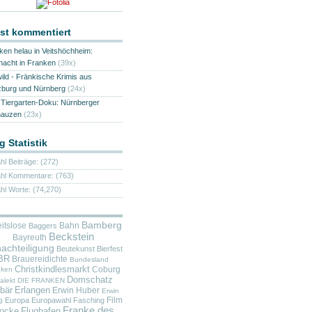
st kommentiert
ken helau in Veitshöchheim:
nacht in Franken
(39x)
wild - Fränkische Krimis aus
burg und Nürnberg
(24x)
Tiergarten-Doku: Nürnberger
nauzen
(23x)
g Statistik
hl Beiträge: (272)
hl Kommentare: (763)
hl Worte: (74,270)
Bamberg
itslose
Bahn
Baggers
Beckstein
Bayreuth
achteiligung
Beutekunst
Bierfest
BR
Brauereidichte
Bundesland
Christkindlesmarkt
Coburg
nken
Domschatz
alekt
DIE FRANKEN
bär
Erlangen
Erwin Huber
Erwin
Film
g
Europa
Europawahl
Fasching
Franke des
locke
Flughafen