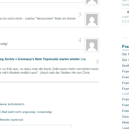
den 
frank
3
B
zwei
e ich noch nicht – solche “Verarschen” finde ich immer
6.2.2
4
elig!
Fra
Der 
log Archiv » Germany’s Next Topmodel startet wieder
(via
5
Der 
Drei
ier zu früh aus, so dass man die letzte Zeile kaum mehr verstehen kann:
Fran
 mit’n Modeln endlich aus!“. (Auch nett der Stoiber-Hit von Chris
Fran
Fran
Fran
Lauf
Fran
Name (erforderlich)
Fränk
Frän
E-Mail (wird nicht angezeigt, notwendig)
Gesch
Website (optional)
Hist
Land