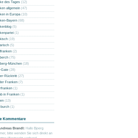
ke des Tages
(12)
ken allgemein
(47)
ken in Europa
(10)
ken-Bayern
(68)
kenblog
(5)
kenpartei
(1)
kisch
(19)
narisch
(5)
lfranken
(2)
berch
(75)
berg-München
(18)
i-Gate
(28)
er-Rücktritt
(27)
der Franken
(7)
rfranken
(1)
ub in Franken
(1)
en
(13)
burch
(1)
e Kommentare
ndreas Brandl:
Hallo Bjoerg
mer, bitte wenden Sie sich direkt an