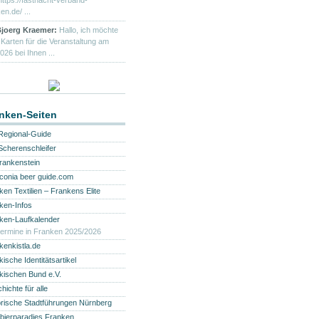
https://fastnacht-verband-
en.de/ ...
joerg Kraemer:
Hallo, ich möchte
 Karten für die Veranstaltung am
026 bei Ihnen ...
nken-Seiten
Regional-Guide
Scherenschleifer
frankenstein
conia beer guide.com
ken Textilien – Frankens Elite
ken-Infos
ken-Laufkalender
termine in Franken 2025/2026
kenkistla.de
ische Identitätsartikel
kischen Bund e.V.
ichte für alle
orische Stadtführungen Nürnberg
bierparadies Franken