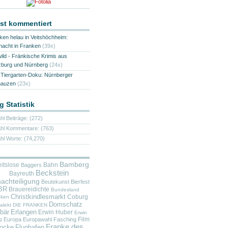
st kommentiert
ken helau in Veitshöchheim:
nacht in Franken
(39x)
wild - Fränkische Krimis aus
burg und Nürnberg
(24x)
Tiergarten-Doku: Nürnberger
nauzen
(23x)
g Statistik
hl Beiträge: (272)
hl Kommentare: (763)
hl Worte: (74,270)
Bamberg
itslose
Bahn
Baggers
Beckstein
Bayreuth
achteiligung
Beutekunst
Bierfest
BR
Brauereidichte
Bundesland
Christkindlesmarkt
Coburg
nken
Domschatz
alekt
DIE FRANKEN
bär
Erlangen
Erwin Huber
Erwin
Film
g
Europa
Europawahl
Fasching
Franke des
locke
Flughafen