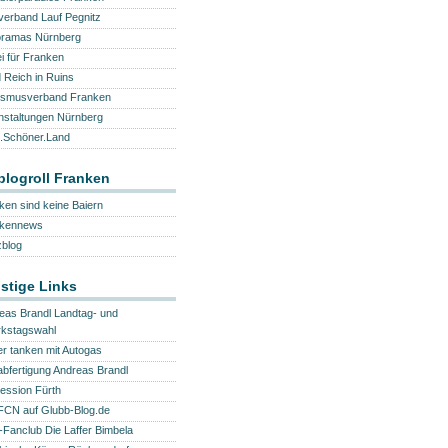
verband Lauf Pegnitz
ramas Nürnberg
ei für Franken
d Reich in Ruins
ismusverband Franken
nstaltungen Nürnberg
.Schöner.Land
logroll Franken
ken sind keine Baiern
nkennews
blog
stige Links
eas Brandl Landtag- und
rkstagswahl
ger tanken mit Autogas
abfertigung Andreas Brandl
ession Fürth
FCN auf Glubb-Blog.de
Fanclub Die Laffer Bimbela