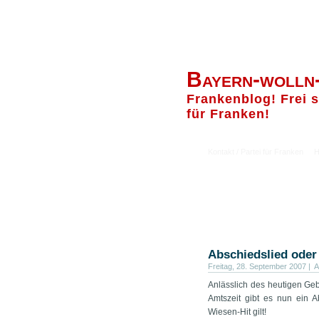
Bayern-wolln
Frankenblog! Frei s
für Franken!
Kontakt / Partei für Franken
H
Abschiedslied oder
Freitag, 28. September 2007 | A
Anlässlich des heutigen Ge
Amtszeit gibt es nun ein 
Wiesen-Hit gilt!