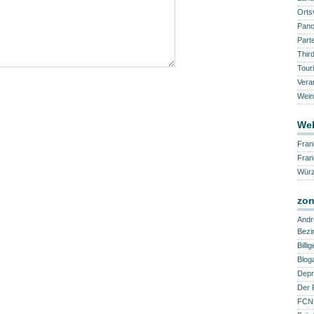
Orts
Pano
Part
Thir
Tour
Vera
Wein
Web
Fran
Fra
Würz
zon
Andr
Bezi
Billi
Blog
Depr
Der 
FCN-