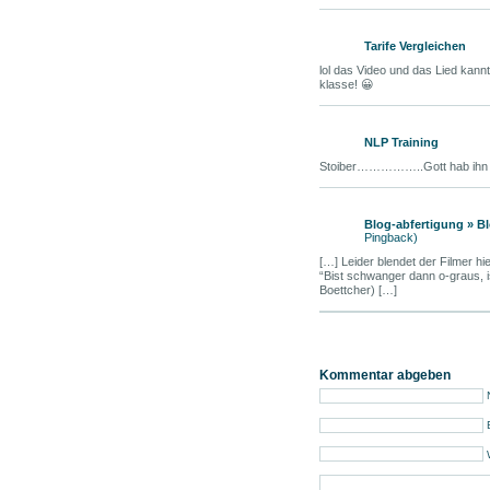
Tarife Vergleichen
lol das Video und das Lied kannt
klasse! 😀
NLP Training
Stoiber……………..Gott hab ihn s
Blog-abfertigung » B
Pingback)
[…] Leider blendet der Filmer h
“Bist schwanger dann o-graus, is
Boettcher) […]
Kommentar abgeben