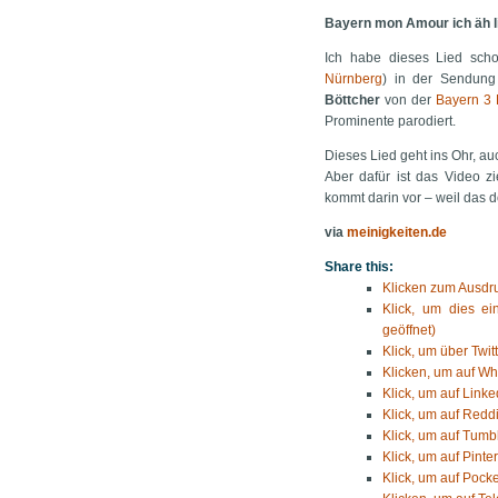
Bayern mon Amour ich äh l
Ich habe dieses Lied sc
Nürnberg
) in der Sendung
Böttcher
von der
Bayern 3 
Prominente parodiert.
Dieses Lied geht ins Ohr, au
Aber dafür ist das Video z
kommt darin vor – weil das do
via
meinigkeiten.de
Share this:
Klicken zum Ausdru
Klick, um dies e
geöffnet)
Klick, um über Twit
Klicken, um auf Wh
Klick, um auf Linke
Klick, um auf Reddi
Klick, um auf Tumbl
Klick, um auf Pinte
Klick, um auf Pocke