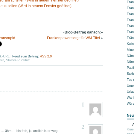
legram zu teilen (Wird in neuem Fenster geöffnet)
Fran
e zu teilen (Wird in neuem Fenster geöffnet)
Fran
Fran
Fran
Fran
Fran
»Blog-Beitrag danach:»
ransrapid
Frankenpower sorgt für WM-Titel
»
Frän
Kuli
Mitte
Näm
ck-URL
|
Feed zum Beitrag:
RSS 2.0
ern
,
Stoiber-Rücktritt
Nürn
Paul
Stoib
Tag 
Unte
Urla
Wahl
1
Würz
Neu
2
A
Krae
… ähm … bin froh, ja, endlich is er weg!