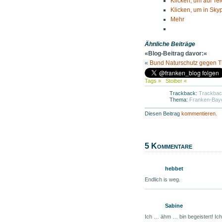
Klicken, um auf Te
Klicken, um in Skyp
Mehr
Ähnliche Beiträge
«Blog-Beitrag davor:«
«
Bund Naturschutz gegen T
Tags »
Stoiber
«
Trackback:
Trackba
Thema:
Franken-Bay
Diesen Beitrag
kommentieren.
5 Kommentare
hebbet
Endlich is weg.
Sabine
Ich … ähm … bin begeistert! Ich 