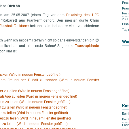
Pres
iebe Dich äh
Fran
Fast
hon am 25.05.2007 (einen Tag vor dem
Pokalsieg des 1.FC
23. 
 “
Kabarett aus Franken
” gehört. Den meisten dürfte
Chris
Ersa
Fussball-Taskforce
bekannt sein, bei der er viele verschiedene
Tag 
ch wenn ich mit dem Refrain nicht so ganz einverstanden bin 😉
We
iemlich hart und aller erste Sahne! Sogar die
Transrapidrede
ch klar ist!
cken (Wird in neuem Fenster geöffnet)
inem Freund per E-Mail zu senden (Wird in neuem Fenster
ter zu teilen (Wird in neuem Fenster geöffnet)
atsApp zu teilen (Wird in neuem Fenster geöffnet)
dIn zu teilen (Wird in neuem Fenster geöffnet)
Kat
t zu teilen (Wird in neuem Fenster geöffnet)
r zu teilen (Wird in neuem Fenster geöffnet)
Bam
rest zu teilen (Wird in neuem Fenster geöffnet)
Bamb
t zu teilen (Wird in neuem Fenster geöffnet)
Fäd