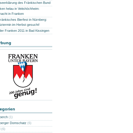
seerklärung des Fränkischen Bund
ken helau in Veitshöchheim:
nacht in Franken
Fränkisches Bierfest in Nürnberg:
tztermin im Herbst gesucht!
der Franken 2011 in Bad Kissingen
rbung
egorien
berch
(1)
erger Domschatz
(6)
d
(6)