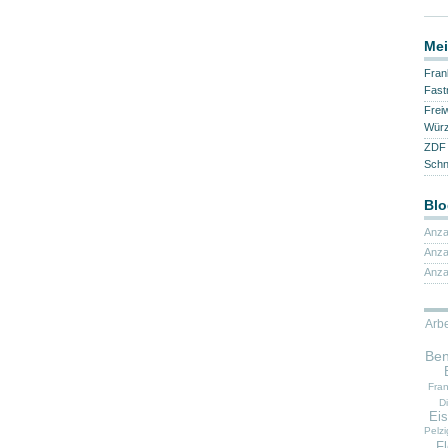
Mei
Fran
Fast
Frei
Würz
ZDF 
Sch
Blo
Anza
Anza
Anza
Arbe
Ben
Fra
Di
Eis
Pelzi
F