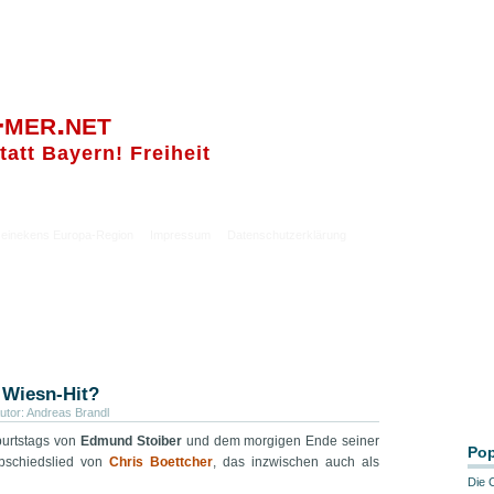
-mer.net
tatt Bayern! Freiheit
einekens Europa-Region
Impressum
Datenschutzerklärung
 Wiesn-Hit?
utor:
Andreas Brandl
burtstags von
Edmund Stoiber
und dem morgigen Ende seiner
Pop
Abschiedslied von
Chris Boettcher
, das inzwischen auch als
Die 