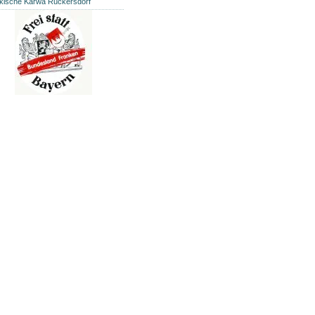
kische Kärwa Rückersdorf