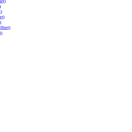
et)
)
t)
et)
)
ffnet)
t)