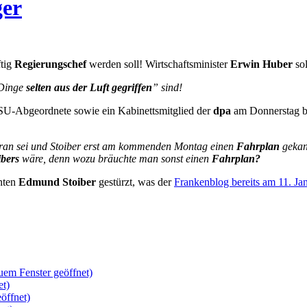
ger
tig
Regierungschef
werden soll! Wirtschaftsminister
Erwin Huber
so
 Dinge
selten aus der Luft gegriffen
” sind!
SU-Abgeordnete sowie ein Kabinettsmitglied der
dpa
am Donnerstag bes
ran sei und Stoiber erst am kommenden Montag einen
Fahrplan
gekan
ibers
wäre, denn wozu bräuchte man sonst einen
Fahrplan?
nten
Edmund Stoiber
gestürzt, was der
Frankenblog bereits am 11. Ja
uem Fenster geöffnet)
et)
öffnet)