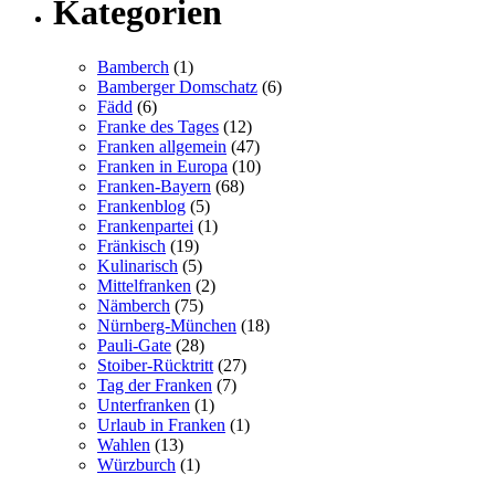
Kategorien
Bamberch
(1)
Bamberger Domschatz
(6)
Fädd
(6)
Franke des Tages
(12)
Franken allgemein
(47)
Franken in Europa
(10)
Franken-Bayern
(68)
Frankenblog
(5)
Frankenpartei
(1)
Fränkisch
(19)
Kulinarisch
(5)
Mittelfranken
(2)
Nämberch
(75)
Nürnberg-München
(18)
Pauli-Gate
(28)
Stoiber-Rücktritt
(27)
Tag der Franken
(7)
Unterfranken
(1)
Urlaub in Franken
(1)
Wahlen
(13)
Würzburch
(1)