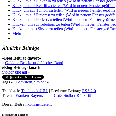
Klick, um auf LinkedIn zu teilen (Wird in neuem Fenster geöffn
Klick, um auf Reddit zu teilen (Wird in neuem Fenster geöffnet
Klick, um auf Tumblr zu teilen (Wird in neuem Fenster geöffne
Klick, um auf Pinterest zu teilen (Wird in neuem Fenster geöffn
Klick, um auf Pocket zu teilen (Wird in neuem Fenster geöffnet
Klicken, um auf Telegram zu teilen (Wird in neuem Fenster geö
Klicken, um in Skype zu teilen (Wird in neuem Fenster geöffne
Mehr
Ähnliche Beiträge
«Blog-Beitrag davor:«
«
Goldene Brücke und falsches Band
»Blog-Beitrag danach:»
Stoiber gibt auf
»
Tags »
Beckstein
,
Stoiber
«
Trackback:
Trackback-URL
|
Feed zum Beitrag:
RSS 2.0
Thema:
Franken-Bayern
,
Pauli-Gate
,
Stoiber-Rücktritt
Diesen Beitrag
kommentieren.
Kommentar abgeben