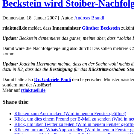
Beckstein wird Stoiber-Nachfol
Donnerstag, 18. Januar 2007 | Autor:
Andreas Brandl
rtlaktuell.de
meldet, dass
Innenminister
Günther Beckstein
zukünf
Update:
Beckstein dementierte das ganze, meinte aber, dass “solche
Damit wäre die Nachfolgeregelung also durch! Das sollen mehrere C
kommt.
Update:
Joachim Herrmann meinte, dass an der Sache wohl nichts d
dazu in B2, dass das die
Bestätigung
für das
Rücktrittsvorhaben Sto
Damit hätte also
Dr. Gabriele Pauli
den bayerischen Ministerpräside
sondern nur der Auslöser!
Mehr auf
rtlaktuell.de
Share this:
Klicken zum Ausdrucken (Wird in neuem Fenster geöffnet)
Klick, um dies einem Freund per E-Mail zu senden (Wird in ne
Klick, um über Twitter zu teilen (Wird in neuem Fenster geöffn
Klicken, um auf WhatsApp zu teilen (Wird in neuem Fenster ge