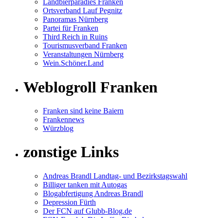
Landbierparadies Franken
Ortsverband Lauf Pegnitz
Panoramas Nürnberg
Partei für Franken
Third Reich in Ruins
Tourismusverband Franken
Veranstaltungen Nürnberg
Wein.Schöner.Land
Weblogroll Franken
Franken sind keine Baiern
Frankennews
Würzblog
zonstige Links
Andreas Brandl Landtag- und Bezirkstagswahl
Billiger tanken mit Autogas
Blogabfertigung Andreas Brandl
Depression Fürth
Der FCN auf Glubb-Blog.de