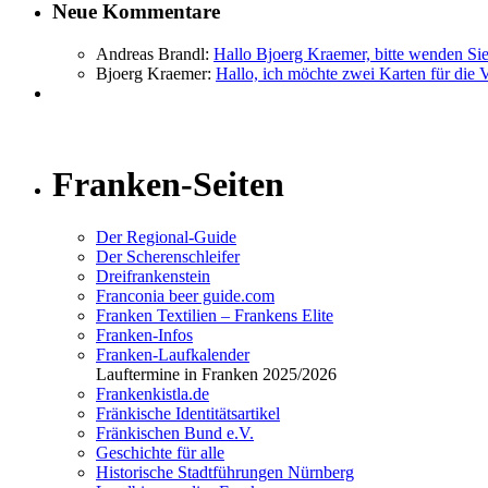
Neue Kommentare
Andreas Brandl:
Hallo Bjoerg Kraemer, bitte wenden Sie s
Bjoerg Kraemer:
Hallo, ich möchte zwei Karten für die V
Franken-Seiten
Der Regional-Guide
Der Scherenschleifer
Dreifrankenstein
Franconia beer guide.com
Franken Textilien – Frankens Elite
Franken-Infos
Franken-Laufkalender
Lauftermine in Franken 2025/2026
Frankenkistla.de
Fränkische Identitätsartikel
Fränkischen Bund e.V.
Geschichte für alle
Historische Stadtführungen Nürnberg