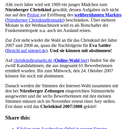
Alle zwei Jahre wird seit 1969 ein junges Mädchen zum
Nürnberger Christkind
gewählt, dessen Aufgaben sich nicht
nur auf den
Prolog
zur Eröffnung des
weltberühmten Marktes
(
Nürnberger Christkindlesmarkt
) beschränken. Über mehrere
Monate in der Weihnachtszeit wird es als Botschafter der
Frankenmetropole u.a. auch ins Ausland reisen.
Zur Zeit steht wieder die Wahl an für das Christkind der Jahre
2007 und 2008 an, quasi die Nachfolgerin für
Eva Sattler
(
Bericht auf spiegel.de
).
Und sie können mit abstimmen!
Auf
christkindlesmarkt.de (
Online-Wahl
hier)
finden Sie die
zwölf Kandidatinnen, die aus insgesamt 61 Bewerberinnen
ermittelt wurden. Bis zum Mittwoch, den 24. Oktober 2007
können Sie noch mit abstimmen.
Danach werden die Stimmen der Internet-Wahl zusammen mit
den bei
Nürnberger Zeitungen
eingereichten Stimmzetteln
ausgewertet und die sechs Bewerberinnen mit den meisten
Stimmen müssen sich im November erneut einer Jury stellen.
Erst dann wird das
Christkind 2007/2008
gekürt!
Share this:
Klicken zum Ausdrucken (Wird in neuem Fenster