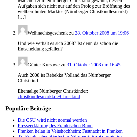
Mädchen zum Nürnberger Christkind gewählt, dessen
Aufgaben sich nicht nur auf den Prolog zur Eröffnung des
weltberühmten Marktes (Nürnberger Christkindlesmarkt)
[…]
Weihnachtsgeschenk
zu
28. Oktober 2008 um 19:06
Und wie verhält es sich 2008? Ist denn da schon die
Entscheidung gefallen?
Günter Kursawe
zu
31. Oktober 2008 um 16:45
Auch 2008 ist Rebekka Volland das Nürnberger
Christkind.
Ehemalige Nürnberger Christkinder:
christkindlesmarkt.de/Christkind
Populäre Beiträge
Die CSU wird nicht normal werden
Presseerklärung des Fränkischen Bund
Franken helau in Veitshöchheim: Fastnacht in Franken
23. Fränkisches Bierfest in Nürnberg: Ersatztermin im