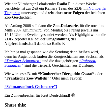
Wie der Nürnberger Lokalsender
Radio F
in dieser Woche
berichtete, ist zur Zeit ein Kamera-Team des
ZDF
im
Nürnberger
Tiergarten
unterwegs und
dreht dort neue Folgen
der beliebten
Zoo-Geschichten.
Ab Anfang 2008 soll dann die
Zoo-Dokuserie
, für die noch bis
Mitte 2007 gefilmt wird, von Montag bis Freitag jeweils um
15:15 Uhr im Zweiten gesendet werden. Als Highlight waren die
ZDF-Reporter u.a. bei der
Umgestaltung der
Nilpferdlandschaft
dabei, so Radio F.
Ich bin ja mal gespannt, wie die Sendung dann
heißen
wird,
denn im Augenblick laufen die Zoogeschichten aus Sachsen als
“Dresdner Schnauzen”
und die dazugehörigen
“Ruhrpott-
Schnauzen”
sind die Tierpark-Geschichten aus Duisburg.
Wie wäre es z.B. mit
“Nämbercher Diergaddn Gwaaf”
oder
“Fränkische Zoo-Waffeln”
? Oder mein Favorit:
“Schmausenbuck Gschmarre”!
Ein Zungenbrecher für Rest-Deutschland! 😀
Share this: