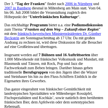
Der 3. “
Tag der Franken
” findet nach
2006 in Nürnberg
und
2007 in Bamberg
diesmal in Miltenberg am Main statt. Vom 04.
bis 06. Juli 2008 bildet die Veranstaltung zugleich den
Höhepunkt der “
Unterfränkischen Kulturtage
“.
Das reichhaltige
Programm
bietet u.a. eine
Podiumsdiskussion
zum Thema “
Franken auf dem Weg – Zukunft einer Region
”
mit dem
fränkisch-bayerischen Ministerpräsidenten Dr. Günther
Beckstein
am Sonntagnachmittag ab 17 Uhr. Da mit großen
Andrang zu rechnen ist, wird diese Diskussion für alle Besucher
auf eine Großleinwand übertragen.
Insgesamt werden auf
7 Bühnen und 16 Auftrittsorten
über
1.000 Mitwirkende mit fränkischer Volksmusik und Mundart, mit
Blasmusik und Tänzen, mit Rock, Pop und Jazz die
Fachwerkstadt zum Beben bringen. Darüber hinaus geben
traditionelle
Berufsgruppen
von den Jägern über die Winzer
und Steinhauer bis hin zu den Fluss-Schiffern Einblick in die
Eigenarten ihres Gewerbes.
Das ganze eingerahmt von fränkischer Gemütlichkeit mit
landestypischen Spezialitäten wie Miltenberger Rossäpfel,
Fischspezialitäten und Kochkäs’, sowie natürlich dem berühmten
fränkischen Bier, dem Apfelwein oder dem sortentypischen
Rebensaft.