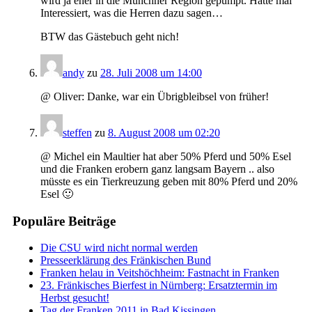
wird ja eher in die Münchner Region gepumpt. Hätte mal
Interessiert, was die Herren dazu sagen…
BTW das Gästebuch geht nich!
andy
zu
28. Juli 2008 um 14:00
@ Oliver: Danke, war ein Übrigbleibsel von früher!
steffen
zu
8. August 2008 um 02:20
@ Michel ein Maultier hat aber 50% Pferd und 50% Esel
und die Franken erobern ganz langsam Bayern .. also
müsste es ein Tierkreuzung geben mit 80% Pferd und 20%
Esel 🙂
Populäre Beiträge
Die CSU wird nicht normal werden
Presseerklärung des Fränkischen Bund
Franken helau in Veitshöchheim: Fastnacht in Franken
23. Fränkisches Bierfest in Nürnberg: Ersatztermin im
Herbst gesucht!
Tag der Franken 2011 in Bad Kissingen