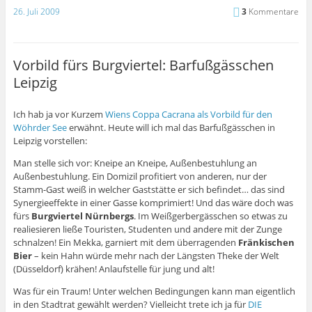
26. Juli 2009
3
Kommentare
Vorbild fürs Burgviertel: Barfußgässchen
Leipzig
Ich hab ja vor Kurzem
Wiens Coppa Cacrana als Vorbild für den
Wöhrder See
erwähnt. Heute will ich mal das Barfußgässchen in
Leipzig vorstellen:
Man stelle sich vor: Kneipe an Kneipe, Außenbestuhlung an
Außenbestuhlung. Ein Domizil profitiert von anderen, nur der
Stamm-Gast weiß in welcher Gaststätte er sich befindet… das sind
Synergieeffekte in einer Gasse komprimiert! Und das wäre doch was
fürs
Burgviertel Nürnbergs
. Im Weißgerbergässchen so etwas zu
realiesieren ließe Touristen, Studenten und andere mit der Zunge
schnalzen! Ein Mekka, garniert mit dem überragenden
Fränkischen
Bier
– kein Hahn würde mehr nach der Längsten Theke der Welt
(Düsseldorf) krähen! Anlaufstelle für jung und alt!
Was für ein Traum! Unter welchen Bedingungen kann man eigentlich
in den Stadtrat gewählt werden? Vielleicht trete ich ja für
DIE