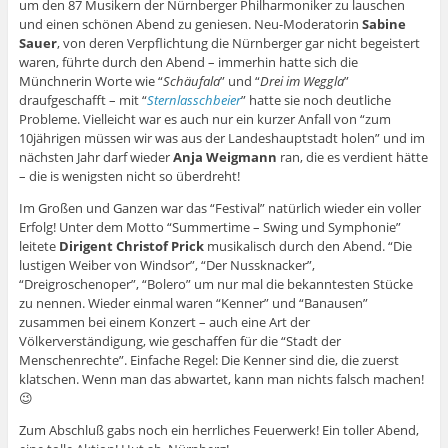
um den 87 Musikern der Nürnberger Philharmoniker zu lauschen
und einen schönen Abend zu geniesen. Neu-Moderatorin
Sabine
Sauer
, von deren Verpflichtung die Nürnberger gar nicht begeistert
waren, führte durch den Abend – immerhin hatte sich die
Münchnerin Worte wie “
Schäufala
” und “
Drei im Weggla
”
draufgeschafft – mit “
Sternlasschbeier
” hatte sie noch deutliche
Probleme. Vielleicht war es auch nur ein kurzer Anfall von “zum
10jährigen müssen wir was aus der Landeshauptstadt holen” und im
nächsten Jahr darf wieder
Anja Weigmann
ran, die es verdient hätte
– die is wenigsten nicht so überdreht!
Im Großen und Ganzen war das “Festival” natürlich wieder ein voller
Erfolg! Unter dem Motto “Summertime – Swing und Symphonie”
leitete
Dirigent Christof Prick
musikalisch durch den Abend. “Die
lustigen Weiber von Windsor”, “Der Nussknacker”,
“Dreigroschenoper”, “Bolero” um nur mal die bekanntesten Stücke
zu nennen. Wieder einmal waren “Kenner” und “Banausen”
zusammen bei einem Konzert – auch eine Art der
Völkerverständigung, wie geschaffen für die “Stadt der
Menschenrechte”. Einfache Regel: Die Kenner sind die, die zuerst
klatschen. Wenn man das abwartet, kann man nichts falsch machen!
😉
Zum Abschluß gabs noch ein herrliches Feuerwerk! Ein toller Abend,