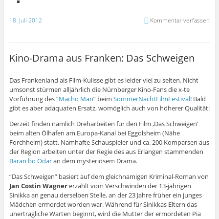
18. Juli 2012
Kommentar verfassen
Kino-Drama aus Franken: Das Schweigen
Das Frankenland als Film-Kulisse gibt es leider viel zu selten. Nicht
umsonst stürmen alljährlich die Nürnberger Kino-Fans die x-te
Vorführung des “
Macho Man
” beim
SommerNachtFilmFestival
! Bald
gibt es aber adäquaten Ersatz, womöglich auch von höherer Qualität:
Derzeit finden nämlich Dreharbeiten für den Film ,Das Schweigen’
beim alten Ölhafen am Europa-Kanal bei Eggolsheim (Nähe
Forchheim) statt. Namhafte Schauspieler und ca. 200 Komparsen aus
der Region arbeiten unter der Regie des aus Erlangen stammenden
Baran bo Odar
an dem mysteriösem Drama.
“Das Schweigen” basiert auf dem gleichnamigen Kriminal-Roman von
Jan Costin Wagner
erzählt vom Verschwinden der 13-jährigen
Sinikka an genau derselben Stelle, an der 23 Jahre früher ein junges
Mädchen ermordet worden war. Während für Sinikkas Eltern das
unerträgliche Warten beginnt, wird die Mutter der ermordeten Pia