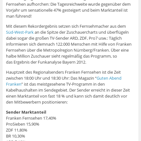
Fernsehen aufhorchen: Die Tagesreichweite wurde gegenüber dem
Vorjahr um sensationelle 47% gesteigert und beim Marktanteil ist
man führend!
Mit diesem Rekordergebnis setzen sich Fernsehmacher aus dem
Süd-West-Park
an die Spitze der Zuschauercharts und überflügeln
dabei sogar die großen TV-Sender ARD, ZDF, Pro7 usw.: Täglich
informieren sich demnach 122.000 Menschen mit Hilfe von Franken
Fernsehen über die Metropolregion Nürnberg/Franken. Über eine
halbe Million Zuschauer sieht regelmäßig das Programm, so
das Ergebnis der Funkanalyse Bayern 2012.
Hauptzeit des Regionalsenders Franken Fernsehen ist die Zeit
zwischen 18:00 Uhr und 18:30 Uhr: Das Magazin “
Guten Abend
Franken
” ist das meistgesehene TV-Programm in den
Kabelhaushalten im Sendegebiet. Der Sender erreicht in dieser Zeit
einen Marktanteil von fast 18 % und kann sich damit deutlich vor
den Mitbewerbern positionieren:
Sender Marktanteil
Franken Fernsehen 17,40%
ProSieben 15,90%
ZDF 11,80%
BR 10,30%