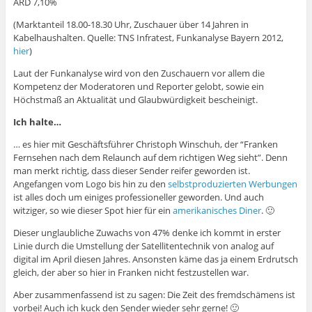
ARD 7,10%
(Marktanteil 18.00-18.30 Uhr, Zuschauer über 14 Jahren in
Kabelhaushalten. Quelle: TNS Infratest, Funkanalyse Bayern 2012,
hier
)
Laut der Funkanalyse wird von den Zuschauern vor allem die
Kompetenz der Moderatoren und Reporter gelobt, sowie ein
Höchstmaß an Aktualität und Glaubwürdigkeit bescheinigt.
Ich halte…
… es hier mit Geschäftsführer Christoph Winschuh, der “Franken
Fernsehen nach dem Relaunch auf dem richtigen Weg sieht”. Denn
man merkt richtig, dass dieser Sender reifer geworden ist.
Angefangen vom Logo bis hin zu den
selbstproduzierten Werbungen
ist alles doch um einiges professioneller geworden. Und auch
witziger, so wie dieser Spot hier für ein
amerikanisches Diner
. 🙂
Dieser unglaubliche Zuwachs von 47% denke ich kommt in erster
Linie durch die Umstellung der Satellitentechnik von analog auf
digital im April diesen Jahres. Ansonsten käme das ja einem Erdrutsch
gleich, der aber so hier in Franken nicht festzustellen war.
Aber zusammenfassend ist zu sagen: Die Zeit des fremdschämens ist
vorbei! Auch ich kuck den Sender wieder sehr gerne! 🙂