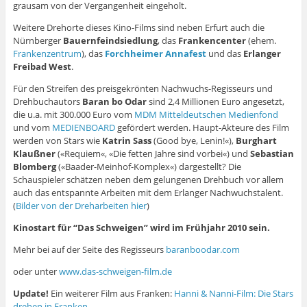
grausam von der Vergangenheit eingeholt.
Weitere Drehorte dieses Kino-Films sind neben Erfurt auch die
Nürnberger
Bauernfeindsiedlung
, das
Frankencenter
(ehem.
Frankenzentrum
), das
Forchheimer Annafest
und das
Erlanger
Freibad West
.
Für den Streifen des preisgekrönten Nachwuchs-Regisseurs und
Drehbuchautors
Baran bo Odar
sind 2,4 Millionen Euro angesetzt,
die u.a. mit 300.000 Euro vom
MDM Mitteldeutschen Medienfond
und vom
MEDIENBOARD
gefördert werden. Haupt-Akteure des Film
werden von Stars wie
Katrin Sass
(Good bye, Lenin!«),
Burghart
Klaußner
(«Requiem«, «Die fetten Jahre sind vorbei«) und
Sebastian
Blomberg
(«Baader-Meinhof-Komplex«) dargestellt? Die
Schauspieler schätzen neben dem gelungenen Drehbuch vor allem
auch das entspannte Arbeiten mit dem Erlanger Nachwuchstalent.
(
Bilder von der Dreharbeiten hier
)
Kinostart für “Das Schweigen” wird im Frühjahr 2010 sein.
Mehr bei auf der Seite des Regisseurs
baranboodar.com
oder unter
www.das-schweigen-film.de
Update!
Ein weiterer Film aus Franken:
Hanni & Nanni-Film: Die Stars
drehen in Franken